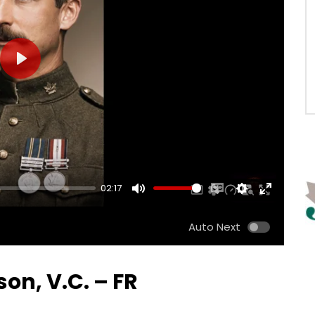
PLAY
02:17
MUTE
ENABLE
SETTINGS
ENTER
CAPTIONS
FULLSCRE
Auto Next
on, V.C. – FR