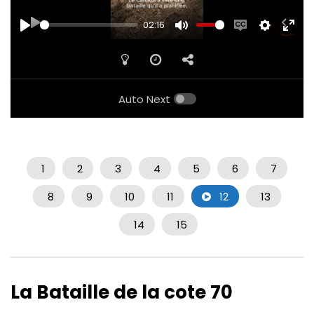
02:16
PLAY
MUTE
ENABLE
SETTINGS
ENTE
CAPTIONS
FULL
Auto Next
1
2
3
4
5
6
7
8
9
10
11
12
13
14
15
La Bataille de la cote 70