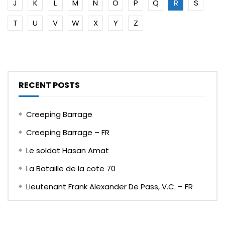
J
K
L
M
N
O
P
Q
R
S
T
U
V
W
X
Y
Z
RECENT POSTS
Creeping Barrage
Creeping Barrage – FR
Le soldat Hasan Amat
La Bataille de la cote 70
Lieutenant Frank Alexander De Pass, V.C. – FR