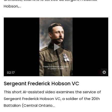
Hobson,...
Wa
02:17
Sergeant Frederick Hobson VC
This short AI-assisted video examines the service of
Sergeant Frederick Hobson VC, a soldier of the 20th
Battalion (Central Ontario...