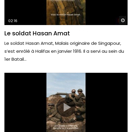
Wa
02:16
Le soldat Hasan Amat
Le soldat Hasan Amat, Malais originaire de Singapour,
s’est enrôlé à Halifax en janvier 1916. Il a servi au sein du
1er Batail...