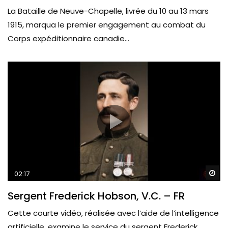
La Bataille de Neuve-Chapelle, livrée du 10 au 13 mars
1915, marqua le premier engagement au combat du
Corps expéditionnaire canadie...
Wa
02:17
Sergent Frederick Hobson, V.C. – FR
Cette courte vidéo, réalisée avec l’aide de l’intelligence
artificielle, examine le service du sergent Frederick