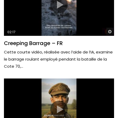
Wa
02:17
Creeping Barrage – FR
Cette courte vidéo, réalisée avec l’aide de l’IA, examine
le barrage roulant employé pendant la bataille de la
Cote 70,...