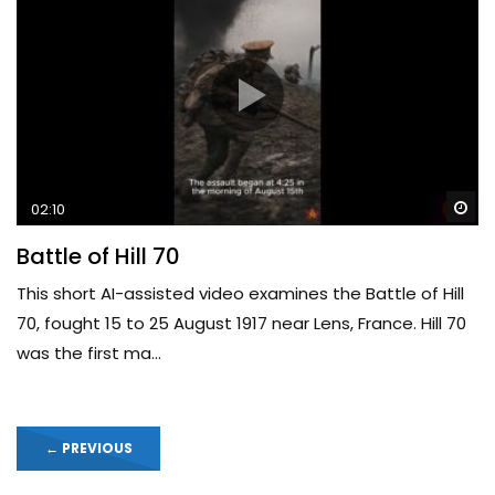
Wa
02:10
Battle of Hill 70
This short AI-assisted video examines the Battle of Hill
70, fought 15 to 25 August 1917 near Lens, France. Hill 70
was the first ma...
←
PREVIOUS