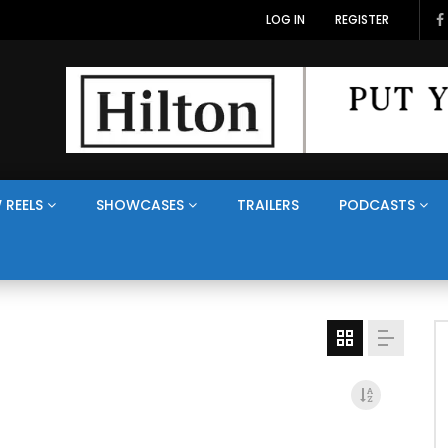
LOG IN
REGISTER
 REELS
SHOWCASES
TRAILERS
PODCASTS