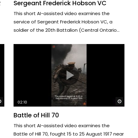
R
Sergeant Frederick Hobson VC
This short AI-assisted video examines the
service of Sergeant Frederick Hobson VC, a
soldier of the 20th Battalion (Central Ontario...
Watch Later
Watch 
02:10
Battle of Hill 70
This short AI-assisted video examines the
Battle of Hill 70, fought 15 to 25 August 1917 near