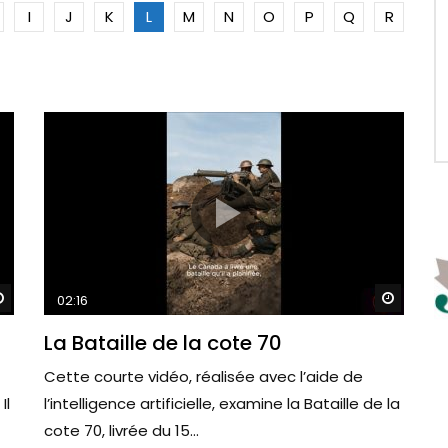
I
J
K
L
M
N
O
P
Q
R
Watch Later
Watch 
02:16
La Bataille de la cote 70
Cette courte vidéo, réalisée avec l’aide de
Il
l’intelligence artificielle, examine la Bataille de la
cote 70, livrée du 15...