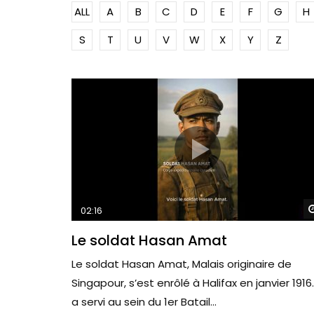
ALL
A
B
C
D
E
F
G
H
S
T
U
V
W
X
Y
Z
02:16
Le soldat Hasan Amat
Le soldat Hasan Amat, Malais originaire de
Singapour, s’est enrôlé à Halifax en janvier 1916. 
a servi au sein du 1er Batail...