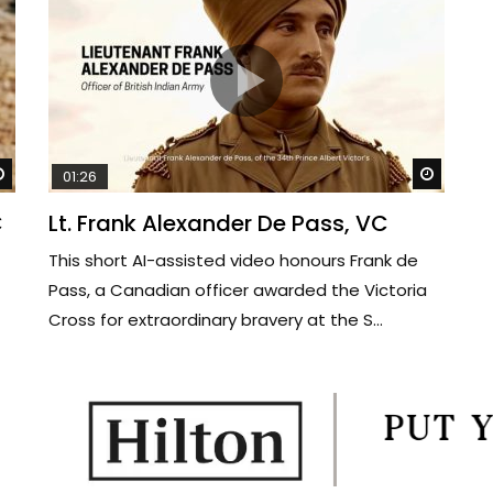
Watch Later
Watch 
01:26
C
Lt. Frank Alexander De Pass, VC
This short AI-assisted video honours Frank de
Pass, a Canadian officer awarded the Victoria
Cross for extraordinary bravery at the S...