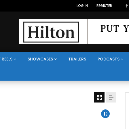
LOG IN
REGISTER
 REELS
SHOWCASES
TRAILERS
PODCASTS